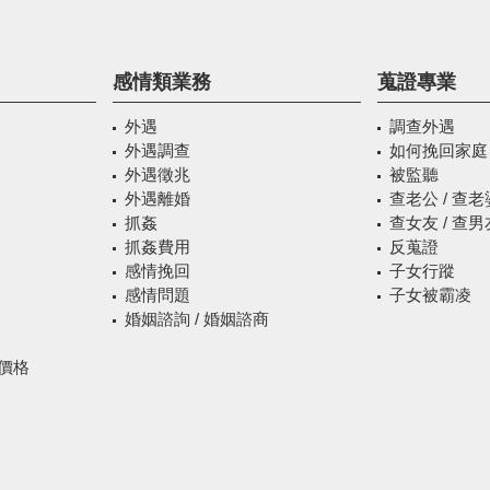
感情類業務
蒐證專業
外遇
調查外遇
外遇調查
如何挽回家庭
外遇徵兆
被監聽
外遇離婚
查老公 / 查老
抓姦
查女友 / 查男
抓姦費用
反蒐證
感情挽回
子女行蹤
感情問題
子女被霸凌
婚姻諮詢 / 婚姻諮商
社價格