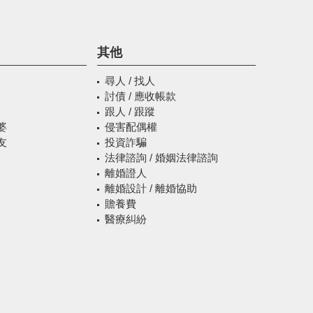
其他
尋人 / 找人
討債 / 應收帳款
跟人 / 跟蹤
婆
侵害配偶權
友
投資詐騙
法律諮詢 / 婚姻法律諮詢
離婚證人
離婚設計 / 離婚協助
贍養費
醫療糾紛