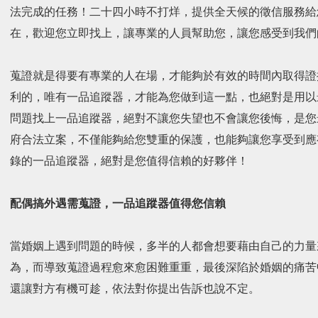
法完成的任務！二十四小時不打烊，提供全天候的徵信服務給
在，歡迎您立即找上，讓專業的人員幫助您，讓您感受到我們
蒐證就是得要有專業的人在場，才能夠於有效的時間內取得證
利的，唯有一品追蹤器，才能為您做到這一點，也絕對是用以
問題找上一品追蹤器，絕對不讓您失望也不會讓您後悔，是您最佳
府合法立案，不僅能夠給您雙重的保護，也能夠讓您享受到應
錄的一品追蹤器，絕對是您值得信賴的好夥伴！
配偶搞外遇需蒐證，一品追蹤器值得您信賴
當婚姻上遇到問題的時候，多半的人都會想要藉由自己的力量
為，而導致蒐證過程愈來愈困難重重，最後深陷於婚姻的痛苦
還讓對方有機可趁，依法對你提出告訴也說不定。