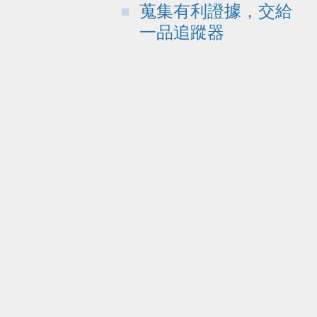
蒐集有利證據，交給
一品追蹤器