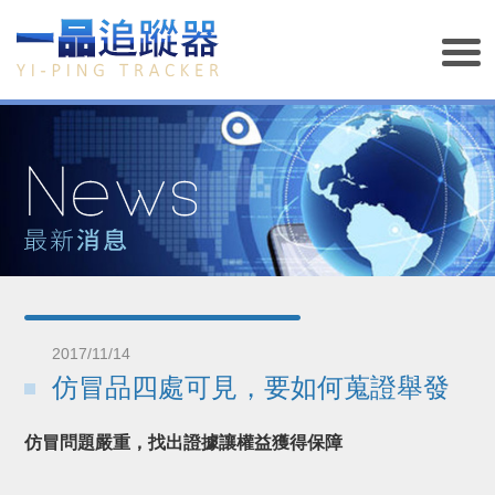
2017/11/14
仿冒品四處可見，要如何蒐證舉發
仿冒問題嚴重，找出證據讓權益獲得保障