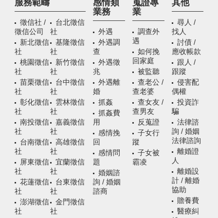
服務範疇
感情類
蒐證專
其他
業務
業
徵信社 /
台北徵信
尋人 /
徵信公司
社
外遇
調查外
找人
遇
新北徵信
基隆徵信
外遇調
討債 /
社
社
查
如何挽
應收帳款
回家庭
桃園徵信
新竹徵信
外遇徵
跟人 /
社
社
兆
被監聽
跟蹤
苗栗徵信
台中徵信
外遇離
查老公 /
侵害配
社
社
婚
查老婆
偶權
彰化徵信
雲林徵信
抓姦
查女友 /
投資詐
社
社
查男友
騙
抓姦費
南投徵信
嘉義徵信
用
反蒐證
法律諮
社
社
詢 / 婚姻
感情挽
子女行
法律諮詢
台南徵信
高雄徵信
回
蹤
社
社
離婚證
感情問
子女被
人
屏東徵信
宜蘭徵信
題
霸凌
社
社
離婚設
婚姻諮
計 / 離婚
花蓮徵信
台東徵信
詢 / 婚姻
協助
社
社
諮商
贍養費
澎湖徵信
金門徵信
社
社
醫療糾