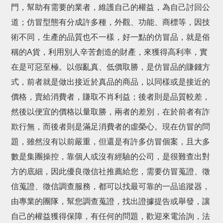
門，幫助有需要的業者，維護自己的權益，為自己討回公
道；仿冒型態有分成許多種，外觀、功能、商標等，因技
術不同，生產的品質也不一樣，好一點的仿冒品，就是俗
稱的A貨，利用別人辛苦創造的財產，來獲得高利率，實
在是可惡至極。以假亂真、低價取勝，是仿冒品的賺錢方
式，前者就是做出接近於真品的商品，以同樣或是接近的
價格，賣給消費者，賺取不肖利益；後者則是品質較差，
然後以便宜的價格以量取勝，兩者的差別，在於前者有詐
欺行無，而後者則是滿足消費者的虛榮心。現在仿冒的問
題，雖然沒有以前嚴重，但還是有許多仿冒個案，且大多
數是集團操控，靠個人或沒有經驗的公司，是很難查出對
方的底細，因此優良徵信社推薦給您，需要仿冒蒐證、徵
信蒐證、徵信調查服務，都可以找最可靠的一品追蹤器，
由專業的團隊，幫您調查蒐證，找出證據提告或舉發，讓
自己的權益獲得保障，有任何的問題，歡迎來電洽詢，法