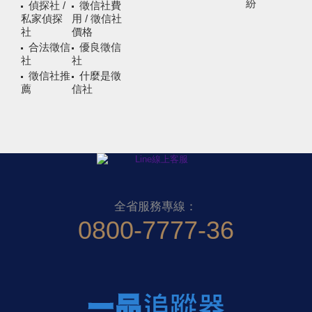
紛
偵探社 /
徵信社費
私家偵探
用 / 徵信社
社
價格
合法徵信
優良徵信
社
社
徵信社推
什麼是徵
薦
信社
全省服務專線：
0800-7777-36